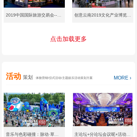
2019中国国际旅游交易会---建水紫陶小镇展台设计及搭建
创意云南2019文化产业博览会（简称“文博会”）玉溪展台设计及搭建
点击加载更多
活动
策划
MORE ›
体验营销/仪式活动/主题娱乐活动策划方案
音乐与色彩碰撞：脉动·草莓音乐节美陈设计
主论坛+分论坛会议呢+活动策划