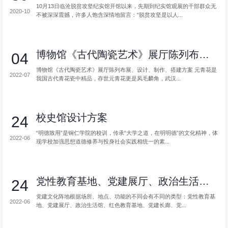
10月13日临沧脱贫攻坚纪实馆开馆以来，先期到纪实馆观展的干部群众无
2020-10
不被深深震撼，许多人饱含深情地留言：“脱贫攻坚是以人...
博物馆《古代陶瓷艺术》展厅陈列布展、...
04
博物馆《古代陶瓷艺术》展厅陈列布展、设计、制作、搭建方案 元青花是
2022-07
我国古代青花瓷中精品，存世元青花更是凤毛麟角，武汉...
校史馆设计方案
24
“明德致用”是铜仁学院的校训，传承“大学之道，在明明德”的文化精神，体
2022-06
现学校加强思想道德修养与投身社会实践相统一的素...
党性教育基地、党建展厅、政治生活馆、...
24
党建文化阵地根据场所、地点、功能的不同会有不同的类型：党性教育基
2022-06
地、党建展厅、政治生活馆、红色教育基地、党建长廊、党...