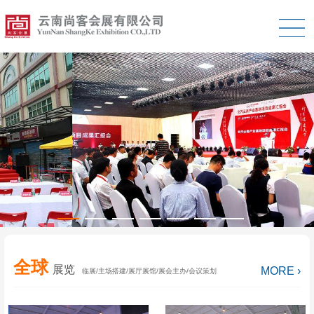
全球
展览
MORE ›
临展/主场搭建/展厅展馆/展会主办/会议策划