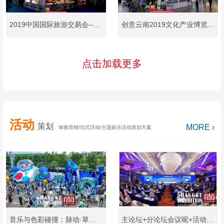
2019中国国际旅游交易会---建水紫陶小镇展台设计及搭建
创意云南2019文化产业博览会（简称“文博会”）玉溪展台设计及搭建
点击加载更多
活动
策划
MORE ›
体验营销/仪式活动/主题娱乐活动策划方案
音乐与色彩碰撞：脉动·草莓音乐节美陈设计
主论坛+分论坛会议呢+活动策划