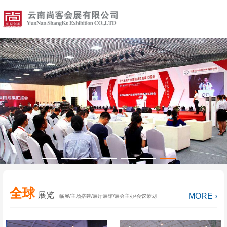
全球
展览
MORE ›
临展/主场搭建/展厅展馆/展会主办/会议策划