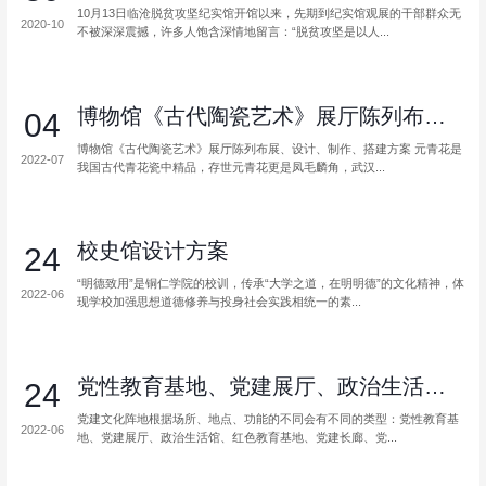
10月13日临沧脱贫攻坚纪实馆开馆以来，先期到纪实馆观展的干部群众无
2020-10
不被深深震撼，许多人饱含深情地留言：“脱贫攻坚是以人...
博物馆《古代陶瓷艺术》展厅陈列布展、...
04
博物馆《古代陶瓷艺术》展厅陈列布展、设计、制作、搭建方案 元青花是
2022-07
我国古代青花瓷中精品，存世元青花更是凤毛麟角，武汉...
校史馆设计方案
24
“明德致用”是铜仁学院的校训，传承“大学之道，在明明德”的文化精神，体
2022-06
现学校加强思想道德修养与投身社会实践相统一的素...
党性教育基地、党建展厅、政治生活馆、...
24
党建文化阵地根据场所、地点、功能的不同会有不同的类型：党性教育基
2022-06
地、党建展厅、政治生活馆、红色教育基地、党建长廊、党...