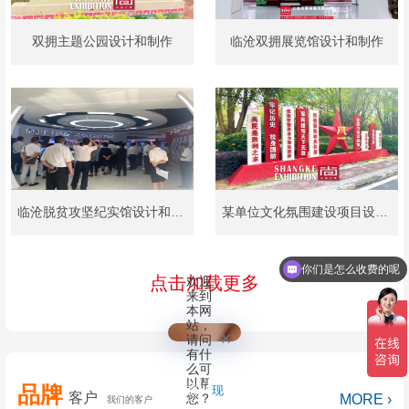
双拥主题公园设计和制作
临沧双拥展览馆设计和制作
临沧脱贫攻坚纪实馆设计和制作
某单位文化氛围建设项目设计和制作
你们是怎么收费的呢
点击加载更多
欢迎
来到
本网
站，
请问
有什
么可
以帮
品牌
稍
现
客户
您？
MORE ›
我们的客户