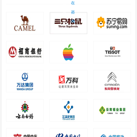
后
在
再
咨
说
询